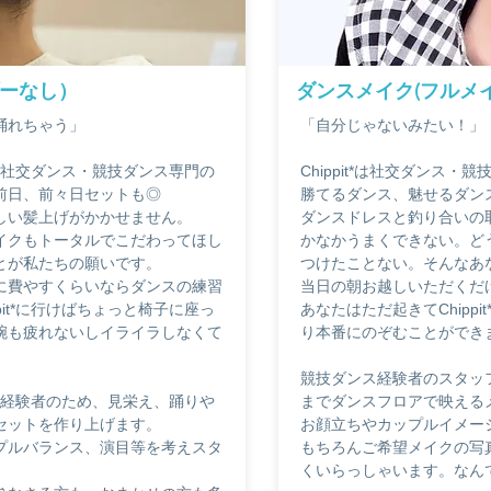
ーなし）
ダンスメイク(フルメ
踊れちゃう」
「自分じゃないみたい！」
ューは社交ダンス・競技ダンス専門の
​Chippit*は社交ダンス
前日、前々日セットも◎
勝てるダンス、魅せるダン
しい髪上げがかかせません。
ダンスドレスと釣り合いの
イクもトータルでこだわってほし
かなかうまくできない。ど
とが私たちの願いです。
つけたことない。そんなあなた
に費やすくらいならダンスの練習
当日の朝お越しいただくだ
pit*に行けばちょっと椅子に座っ
あなたはただ起きてChipp
腕も疲れないしイライラしなくて
り本番にのぞむことができ
競技ダンス経験者のスタッ
ダンス経験者のため、見栄え、踊りや
までダンスフロアで映える
セットを作り上げます。
お顔立ちやカップルイメー
プルバランス、演目等を考えスタ
もちろんご希望メイクの写
くいらっしゃいます。なん