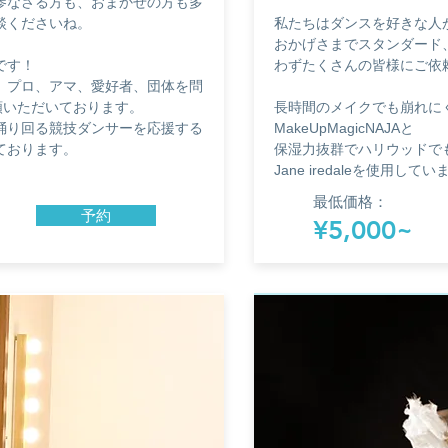
参なさる方も、おまかせの方も多
談くださいね。
私たちはダンスを好きな人
おかげさまで
スタンダード
です！
わずたくさんの皆様にご依
、プロ、アマ、愛好者、団体を問
頼いただいております。
長時間のメイクでも崩れに
踊り回る競技ダンサーを応援する
MakeUpMagicNAJAと
ております。
保湿力抜群でハリウッドで
Jane
iredaleを使用してい
最低価格：
予約
¥5,000~