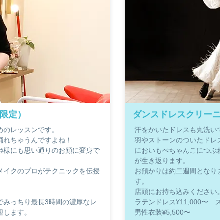
限定）
ダンスドレスクリー
めのレッスンです。
汗をかいたドレスも丸洗い
踊れちゃうんですよね！
羽やストーンのついたドレ
姫様にも思い通りのお顔に変身で
においもぺちゃんこにつぶ
が生き返ります。
メイクのプロがテクニックを伝授
お預かりは約二週間となり
す。
店頭にお持ち込みください
でみっちり最長3時間の濃厚なレ
ラテンドレス¥11,000〜 
迎します。
男性衣装¥5,500〜