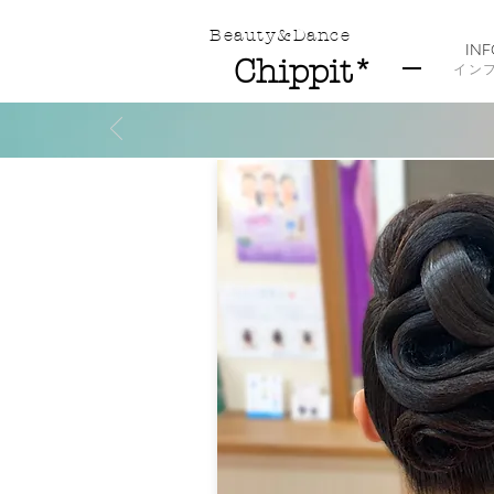
​Beauty&Dance
IN
Chippit*
​イン