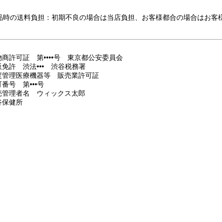
品時の送料負担：初期不良の場合は当店負担、お客様都合の場合はお客
物商許可証 第••••号 東京都公安委員会
販免許 渋法••• 渋谷税務署
度管理医療機器等 販売業許可証
番号 第•••号
売管理者名 ウィックス太郎
谷保健所
chippit*
beauty
dance