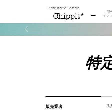
​Beauty&Dance
IN
Chippit*
​イン
特
法
販売業者