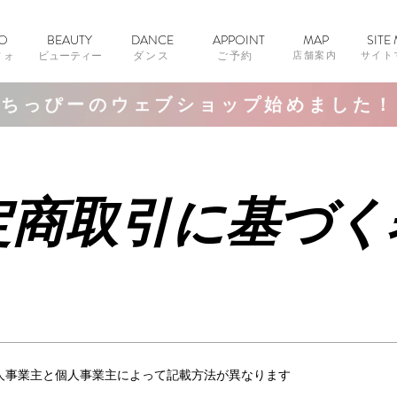
FO
BEAUTY
DANCE
APPOINT
MAP
SITE
フォ
ビューティー
ダンス
ご予約
店舗案内
​サイ
ちっぴーのウェブショップ始めました！
定商取引に基づく
人事業主と個人事業主によって記載方法が異なります