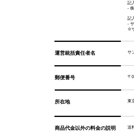
記
-
記
-
※
サ
運営統括責任者名
〒0
郵便番号
東
所在地
送
商品代金以外の料金の説明