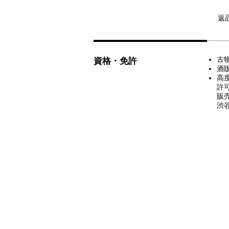
返
古
資格・免許
酒
高
許可
販
渋